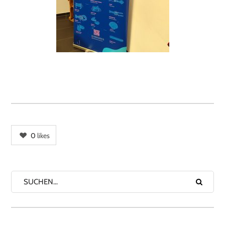
0
likes