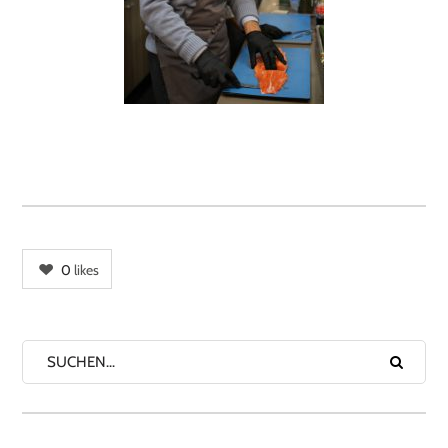
0
likes