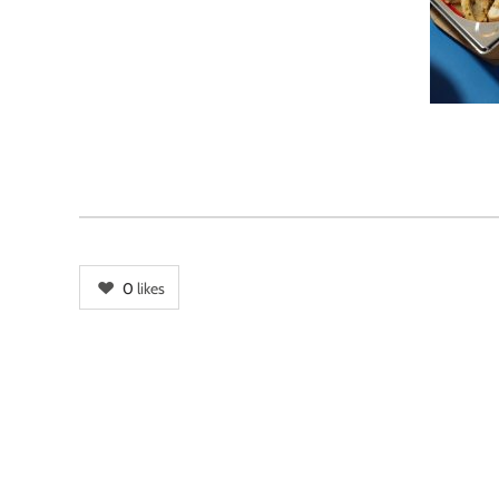
0
likes