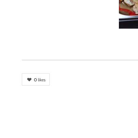
0
likes