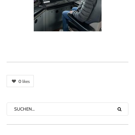
0
likes