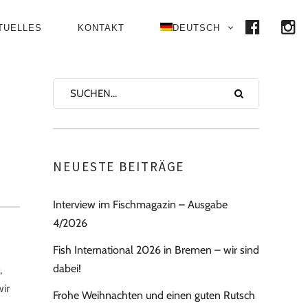
FACE
I
TUELLES
KONTAKT
DEUTSCH
NEUESTE BEITRÄGE
Interview im Fischmagazin – Ausgabe
4/2026
Fish International 2026 in Bremen – wir sind
dabei!
,
ir
Frohe Weihnachten und einen guten Rutsch