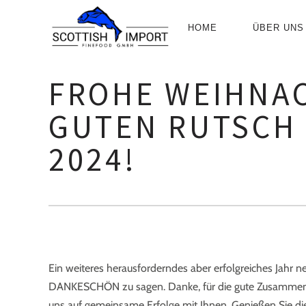
PRIMÄR-
HOME
ÜBER UNS
NAVIGATIO
FROHE WEIHNA
GUTEN RUTSCH 
2024!
Ein weiteres herausforderndes aber erfolgreiches Jahr ne
DANKESCHÖN zu sagen. Danke, für die gute Zusammenarbe
uns auf gemeinsame Erfolge mit Ihnen. Genießen Sie die