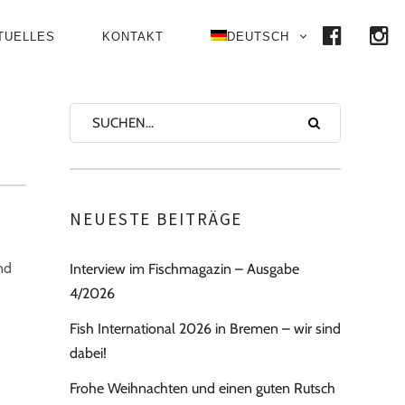
FACE
I
TUELLES
KONTAKT
DEUTSCH
NEUESTE BEITRÄGE
nd
Interview im Fischmagazin – Ausgabe
4/2026
Fish International 2026 in Bremen – wir sind
dabei!
Frohe Weihnachten und einen guten Rutsch