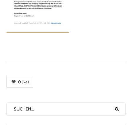
0
likes