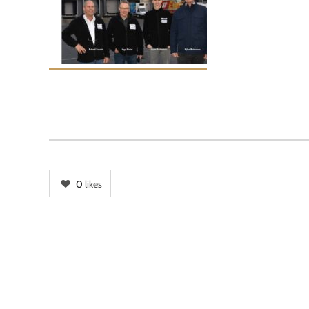
0
likes